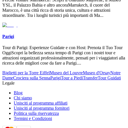
YSL, il Palazzo Bahia e altro ancoraMarrakech, il cuore del
Marocco, è una città ricca di storia unica, cultura e attrazioni
straordinarie. Tra i luoghi turistici più importanti di Ma
...
Parigi
Tour di Parigi: Esperienze Guidate e con Host: Prenota il Tuo Tour
OggiScopri la bellezza senza tempo di Parigi con i nostri tour e
attrazioni organizzati professionalmente, pensati per i viaggiatori alla
ricerca delle migliori cose da fare a Parigi.
...
Biglietti per la Torre Eiffel
Museo del Louvre
Museo d'Orsay
Notre
Dame
Crociera sulla Senna
Parigi
Tour a Piedi
Transfer
Tour Guidati
Legale
Blog
Chi siamo
Unisciti al programma affiliati
Unisciti al programma fornitori
Politica sulla riservatezza
Termini e Condizioni