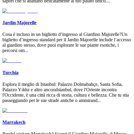
sapori che si adattano delicatamente al tuo palato unico.
...
Jardin Majorelle
Cosa è incluso in un biglietto d’ingresso al Giardino Majorelle?Un
biglietto d’ingresso standard per il Jardin Majorelle include l’accesso
al giardino stesso, dove puoi esplorare le sue piante esotiche, i
percorsi om
...
Turchia
Esplora il meglio di Istanbul: Palazzo Dolmabahçe, Santa Sofia,
Palazzo Yıldız e altro ancoraIstanbul, dove l'Oriente incontra
l'Occidente, è una città ricca di storia, cultura e bellezza. Che tu stia
passeggiando per le sue strade antiche o ammirand
...
Marrakech
​Perché visitare Marrakech? Scopri il Giardino Majorelle, il Museo