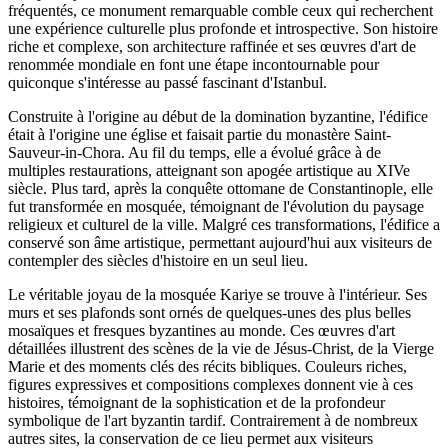
fréquentés, ce monument remarquable comble ceux qui recherchent
une expérience culturelle plus profonde et introspective. Son histoire
riche et complexe, son architecture raffinée et ses œuvres d'art de
renommée mondiale en font une étape incontournable pour
quiconque s'intéresse au passé fascinant d'Istanbul.
Construite à l'origine au début de la domination byzantine, l'édifice
était à l'origine une église et faisait partie du monastère Saint-
Sauveur-in-Chora. Au fil du temps, elle a évolué grâce à de
multiples restaurations, atteignant son apogée artistique au XIVe
siècle. Plus tard, après la conquête ottomane de Constantinople, elle
fut transformée en mosquée, témoignant de l'évolution du paysage
religieux et culturel de la ville. Malgré ces transformations, l'édifice a
conservé son âme artistique, permettant aujourd'hui aux visiteurs de
contempler des siècles d'histoire en un seul lieu.
Le véritable joyau de la mosquée Kariye se trouve à l'intérieur. Ses
murs et ses plafonds sont ornés de quelques-unes des plus belles
mosaïques et fresques byzantines au monde. Ces œuvres d'art
détaillées illustrent des scènes de la vie de Jésus-Christ, de la Vierge
Marie et des moments clés des récits bibliques. Couleurs riches,
figures expressives et compositions complexes donnent vie à ces
histoires, témoignant de la sophistication et de la profondeur
symbolique de l'art byzantin tardif. Contrairement à de nombreux
autres sites, la conservation de ce lieu permet aux visiteurs