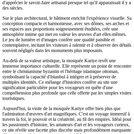
d'apprécier le savoir-faire artisanal presque tel qu'il apparaissait il y a
des siècles.
Sur le plan architectural, le bâtiment enrichit l'expérience visuelle. Sa
conception compacte et harmonieuse, avec ses dômes, ses arches et
ses espaces aux proportions soigneusement étudiées, crée une
atmosphère intime qui met en valeur les œuvres d'art elles-mêmes.
Le jeu de lumière et d'images confère une qualité paisible et
contemplative, incitant les visiteurs à ralentir et à observer des détails
souvent négligés dans les monuments plus imposants.
Au-delà de sa valeur artistique, la mosquée Kariye revêt une
immense importance culturelle. Elle représente un point de rencontre
entre le christianisme byzantin et l'héritage islamique ottoman,
symbolisant la capacité d'Istanbul à intégrer et à préserver de
multiples identités. Ce mélange d'histoires confère au site une
signification particulière pour les voyageurs en quête d'une
compréhension plus profonde que celle offerte par les simples visites
touristiques.
Aujourd'hui, la visite de la mosquée Kariye offre bien plus que
l'admiration d'œuvres d'art magnifiques. C'est un voyage immersif à
travers la foi, le pouvoir et la créativité, au fil des empires. Idéal pour
les passionnés d'histoire, les amateurs d'art et les voyageurs curieux,
ce site révèle une facette plus discrète mais profondément marquante