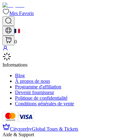
Mes Favoris
0
Informations
Blog
À propos de nous
Programme d'affiliation
Devenir fournisseur
Politique de confidentialité
Conditions générales de vente
Cityzore
by
Global Tours & Tickets
Aide & Support