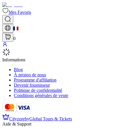
Mes Favoris
0
Informations
Blog
À propos de nous
Programme d'affiliation
Devenir fournisseur
Politique de confidentialité
Conditions générales de vente
Cityzore
by
Global Tours & Tickets
Aide & Support