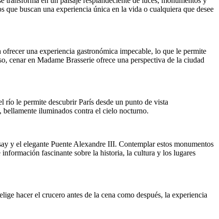
d se transforma en un paisaje resplandeciente de luces, monumentos y
ros que buscan una experiencia única en la vida o cualquiera que desee
a ofrecer una experiencia gastronómica impecable, lo que le permite
reso, cenar en Madame Brasserie ofrece una perspectiva de la ciudad
l río le permite descubrir París desde un punto de vista
bellamente iluminados contra el cielo nocturno.
say y el elegante Puente Alexandre III. Contemplar estos monumentos
información fascinante sobre la historia, la cultura y los lugares
 elige hacer el crucero antes de la cena como después, la experiencia