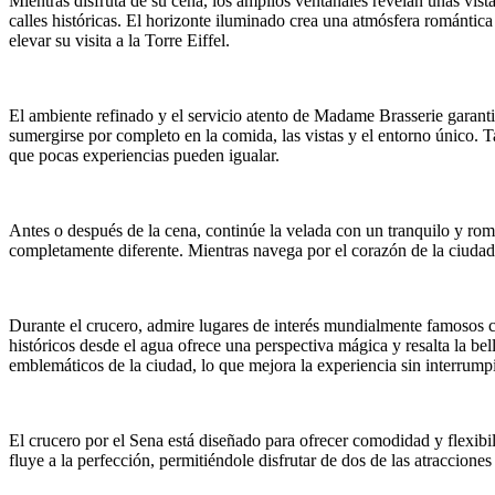
Mientras disfruta de su cena, los amplios ventanales revelan unas vist
calles históricas. El horizonte iluminado crea una atmósfera romántica
elevar su visita a la Torre Eiffel.
El ambiente refinado y el servicio atento de Madame Brasserie garanti
sumergirse por completo en la comida, las vistas y el entorno único. T
que pocas experiencias pueden igualar.
Antes o después de la cena, continúe la velada con un tranquilo y román
completamente diferente. Mientras navega por el corazón de la ciuda
Durante el crucero, admire lugares de interés mundialmente famosos
históricos desde el agua ofrece una perspectiva mágica y resalta la bel
emblemáticos de la ciudad, lo que mejora la experiencia sin interrumpi
El crucero por el Sena está diseñado para ofrecer comodidad y flexibili
fluye a la perfección, permitiéndole disfrutar de dos de las atraccion