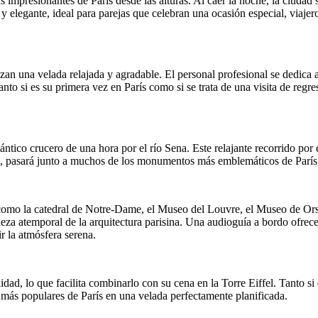
as impresionantes de París desde las alturas. Al caer la noche, la ciuda
 y elegante, ideal para parejas que celebran una ocasión especial, viaje
zan una velada relajada y agradable. El personal profesional se dedica 
anto si es su primera vez en París como si se trata de una visita de reg
tico crucero de una hora por el río Sena. Este relajante recorrido por e
d, pasará junto a muchos de los monumentos más emblemáticos de París, 
 como la catedral de Notre-Dame, el Museo del Louvre, el Museo de Or
leza atemporal de la arquitectura parisina. Una audioguía a bordo ofrece 
r la atmósfera serena.
dad, lo que facilita combinarlo con su cena en la Torre Eiffel. Tanto si
es más populares de París en una velada perfectamente planificada.