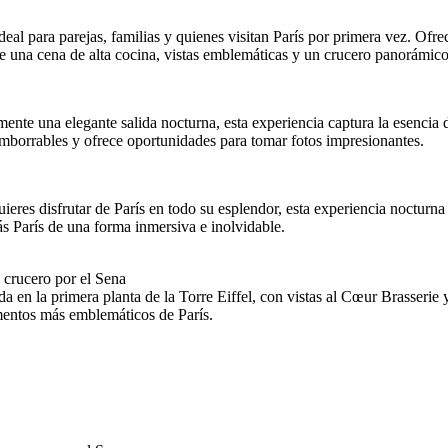
eal para parejas, familias y quienes visitan París por primera vez. Ofre
e una cena de alta cocina, vistas emblemáticas y un crucero panorámico
emente una elegante salida nocturna, esta experiencia captura la esenci
mborrables y ofrece oportunidades para tomar fotos impresionantes.
ieres disfrutar de París en todo su esplendor, esta experiencia nocturn
irás París de una forma inmersiva e inolvidable.
 crucero por el Sena
a en la primera planta de la Torre Eiffel, con vistas al Cœur Brasserie
mentos más emblemáticos de París.