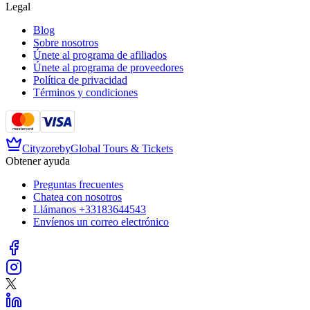
Legal
Blog
Sobre nosotros
Únete al programa de afiliados
Únete al programa de proveedores
Política de privacidad
Términos y condiciones
Cityzore
by
Global Tours & Tickets
Obtener ayuda
Preguntas frecuentes
Chatea con nosotros
Llámanos
+33183644543
Envíenos un correo electrónico