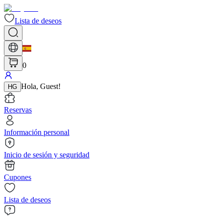
Lista de deseos
0
Hola
,
Guest
!
HG
Reservas
Información personal
Inicio de sesión y seguridad
Cupones
Lista de deseos