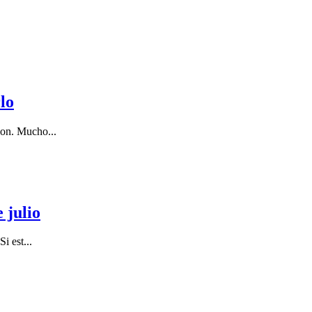
lo
tion. Mucho
...
 julio
Si est
...