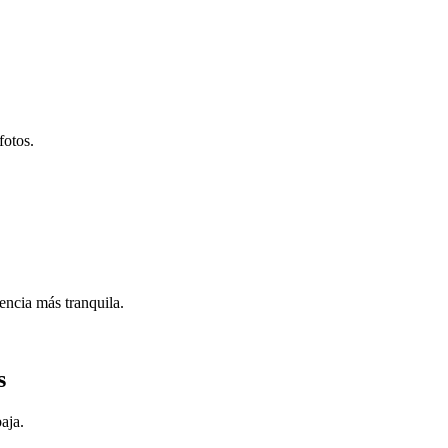
fotos.
encia más tranquila.
s
aja.