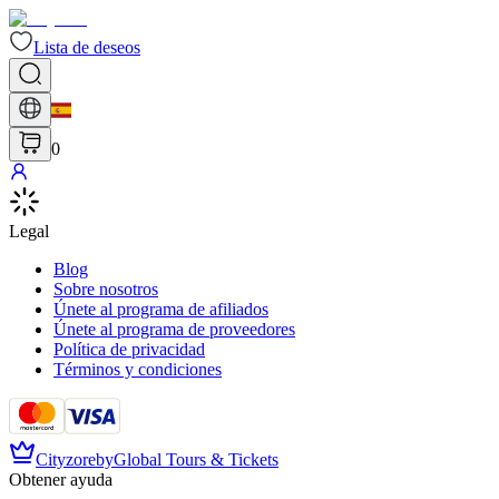
Lista de deseos
0
Legal
Blog
Sobre nosotros
Únete al programa de afiliados
Únete al programa de proveedores
Política de privacidad
Términos y condiciones
Cityzore
by
Global Tours & Tickets
Obtener ayuda