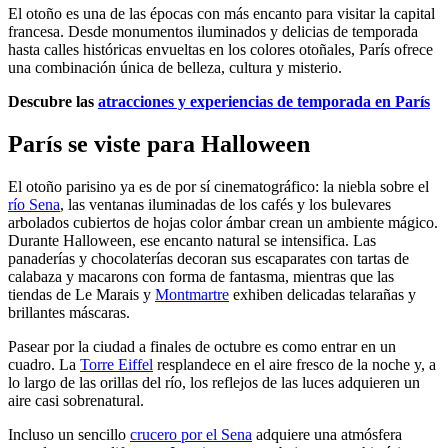
El otoño es una de las épocas con más encanto para visitar la capital
francesa. Desde monumentos iluminados y delicias de temporada
hasta calles históricas envueltas en los colores otoñales, París ofrece
una combinación única de belleza, cultura y misterio.
Descubre las
atracciones y experiencias de temporada en París
París se viste para Halloween
El otoño parisino ya es de por sí cinematográfico: la niebla sobre el
río Sena
, las ventanas iluminadas de los cafés y los bulevares
arbolados cubiertos de hojas color ámbar crean un ambiente mágico.
Durante Halloween, ese encanto natural se intensifica. Las
panaderías y chocolaterías decoran sus escaparates con tartas de
calabaza y macarons con forma de fantasma, mientras que las
tiendas de Le Marais y
Montmartre
exhiben delicadas telarañas y
brillantes máscaras.
Pasear por la ciudad a finales de octubre es como entrar en un
cuadro. La
Torre Eiffel
resplandece en el aire fresco de la noche y, a
lo largo de las orillas del río, los reflejos de las luces adquieren un
aire casi sobrenatural.
Incluso un sencillo
crucero por el Sena
adquiere una atmósfera