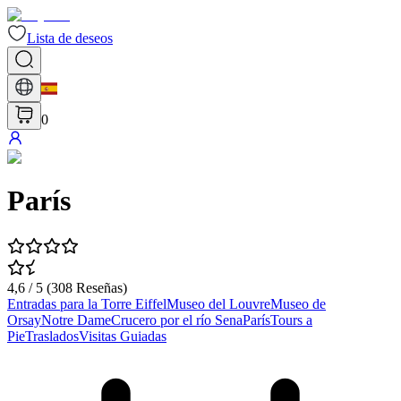
Lista de deseos
0
París
4,6
/ 5 (
308
Reseñas
)
Entradas para la Torre Eiffel
Museo del Louvre
Museo de
Orsay
Notre Dame
Crucero por el río Sena
París
Tours a
Pie
Traslados
Visitas Guiadas