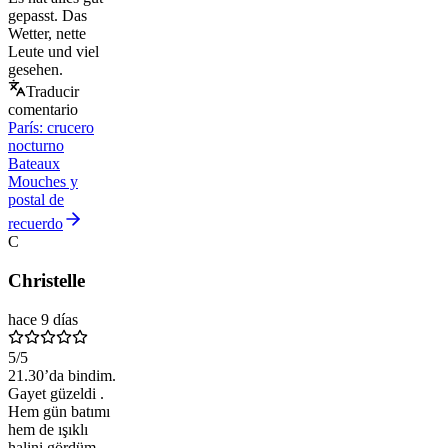
gepasst. Das
Wetter, nette
Leute und viel
gesehen.
Traducir
comentario
París: crucero
nocturno
Bateaux
Mouches y
postal de
recuerdo
C
Christelle
hace 9 días
5
/5
21.30’da bindim.
Gayet güzeldi .
Hem gün batımı
hem de ışıklı
halini gördüm