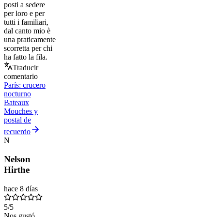
posti a sedere
per loro e per
tutti i familiari,
dal canto mio è
una praticamente
scorretta per chi
ha fatto la fila.
Traducir
comentario
París: crucero
nocturno
Bateaux
Mouches y
postal de
recuerdo
N
Nelson
Hirthe
hace 8 días
5
/5
Nos gustó