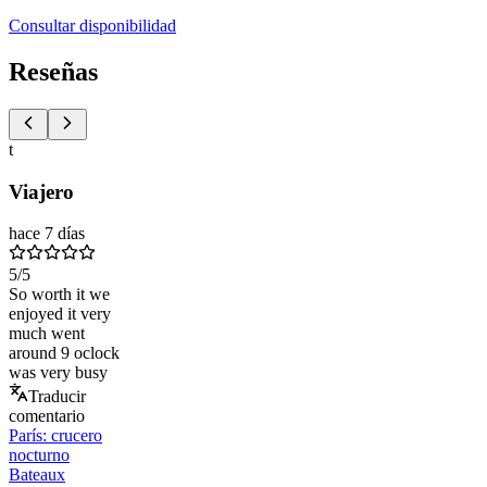
Consultar disponibilidad
Reseñas
t
Viajero
hace 7 días
5
/5
So worth it we
enjoyed it very
much went
around 9 oclock
was very busy
Traducir
comentario
París: crucero
nocturno
Bateaux