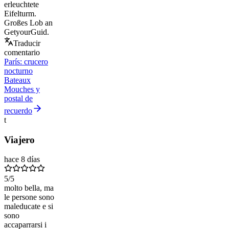
erleuchtete
Eifelturm.
Großes Lob an
GetyourGuid.
Traducir
comentario
París: crucero
nocturno
Bateaux
Mouches y
postal de
recuerdo
t
Viajero
hace 8 días
5
/5
molto bella, ma
le persone sono
maleducate e si
sono
accaparrarsi i