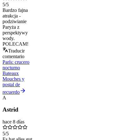
5
/5
Bardzo fajna
atrakcja -
podziwianie
Paryża z
perspektywy
wody.
POLECAM!
Traducir
comentario
París: crucero
nocturno
Bateaux
Mouches y
postal de
recuerdo
A
Astrid
hace 8 días
5
/5
Es hat alles gut