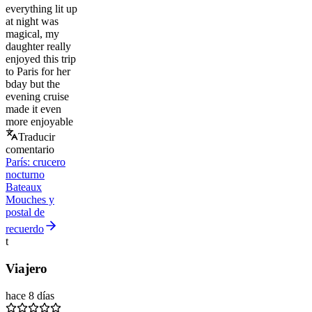
everything lit up
at night was
magical, my
daughter really
enjoyed this trip
to Paris for her
bday but the
evening cruise
made it even
more enjoyable
Traducir
comentario
París: crucero
nocturno
Bateaux
Mouches y
postal de
recuerdo
t
Viajero
hace 8 días