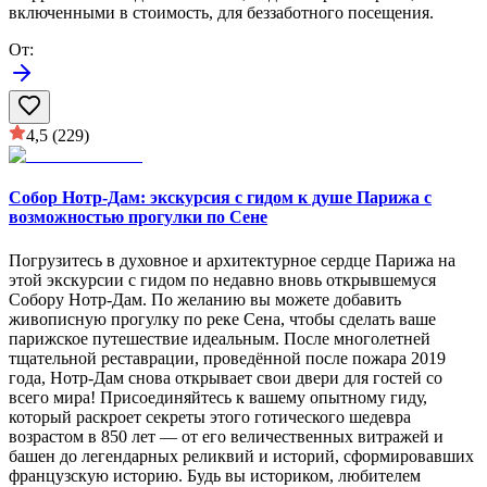
включенными в стоимость, для беззаботного посещения.
От
:
4,5
(229)
Собор Нотр-Дам: экскурсия с гидом к душе Парижа с
возможностью прогулки по Сене
Погрузитесь в духовное и архитектурное сердце Парижа на
этой экскурсии с гидом по недавно вновь открывшемуся
Собору Нотр-Дам. По желанию вы можете добавить
живописную прогулку по реке Сена, чтобы сделать ваше
парижское путешествие идеальным. После многолетней
тщательной реставрации, проведённой после пожара 2019
года, Нотр-Дам снова открывает свои двери для гостей со
всего мира! Присоединяйтесь к вашему опытному гиду,
который раскроет секреты этого готического шедевра
возрастом в 850 лет — от его величественных витражей и
башен до легендарных реликвий и историй, сформировавших
французскую историю. Будь вы историком, любителем