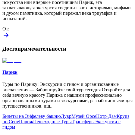
искусства или впервые посетившим Париж, эта
захватывающая экскурсия соединит вас с историями, мифами
и духом памятника, который пережил века триумфов и
испытаний.
От
:
Достопримечательности
Париж
Туры по Парижу: Экскурсии с гидом и организованные
впечатления — Забронируйте свой тур сегодня Откройте для
себя вечную красоту Парижа с нашими профессионально
организованными турами и экскурсиями, разработанными для
путешественников, ищ
...
Билеты на Эйфелеву башню
Лувр
Музей Орсе
Нотр-Дам
Круиз
по Сене
Париж
Пешеходные Туры
Трансферы
Экскурсии с
гидом