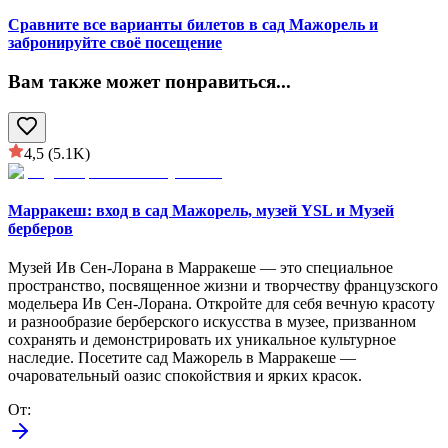
Сравните все варианты билетов в сад Мажорель и
забронируйте своё посещение
Вам также может понравиться
...
4,5
(5.1K)
Марракеш: вход в сад Мажорель, музей YSL и Музей
берберов
Музей Ив Сен-Лорана в Марракеше — это специальное
пространство, посвященное жизни и творчеству французского
модельера Ив Сен-Лорана. Откройте для себя вечную красоту
и разнообразие берберского искусства в музее, призванном
сохранять и демонстрировать их уникальное культурное
наследие. Посетите сад Мажорель в Марракеше —
очаровательный оазис спокойствия и ярких красок.
От
: