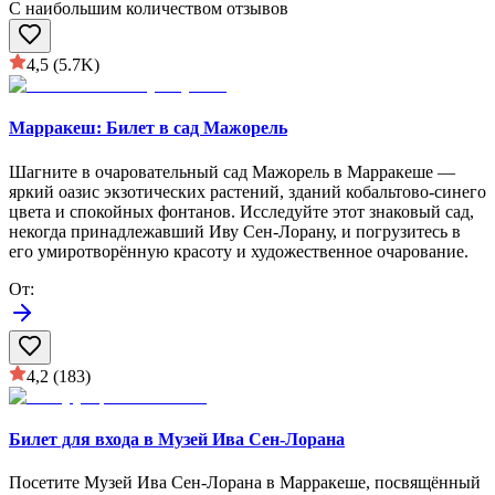
С наибольшим количеством отзывов
4,5
(5.7K)
Марракеш: Билет в сад Мажорель
Шагните в очаровательный сад Мажорель в Марракеше —
яркий оазис экзотических растений, зданий кобальтово-синего
цвета и спокойных фонтанов. Исследуйте этот знаковый сад,
некогда принадлежавший Иву Сен-Лорану, и погрузитесь в
его умиротворённую красоту и художественное очарование.
От
:
4,2
(183)
Билет для входа в Музей Ива Сен-Лорана
Посетите Музей Ива Сен-Лорана в Марракеше, посвящённый