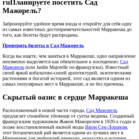
ruПланируете посетить Сад
Мажорель?
Забронируйте удобное время входа и откройте для себя одну
из самых известных достопримечательностей Марракеша до
того, как билеты будут распроданы.
Проверить билеты в Сад Мажорель
Когда вы ищете, чем заняться в Марракеше, одно направление
неизменно выделяется как обязательное к посещению:
Сад
Мажорель
(или Jardin Majorelle по-французски). Известный
своей яркой кобальтово-синей архитектурой, экзотическими
растениями и богатой историей, этот сад является одним из
самых популярных мест в Марракеше, и не без причины.
Скрытый оазис в сердце Марракеша
Расположенный в новой части города,
Сад Мажорель
предлагает спокойное убежище от суеты медины. Созданный
французским художником Жаком Мажорелем в 1920-х годах и
позже восстановленный иконой моды
Ивом Сен-Лораном
,
этот ботанический рай является одним из лучших мест в
Марракеше для любителей природы, искусства и истории.