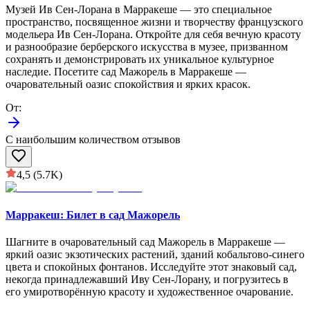
Музей Ив Сен-Лорана в Марракеше — это специальное
пространство, посвященное жизни и творчеству французского
модельера Ив Сен-Лорана. Откройте для себя вечную красоту
и разнообразие берберского искусства в музее, призванном
сохранять и демонстрировать их уникальное культурное
наследие. Посетите сад Мажорель в Марракеше —
очаровательный оазис спокойствия и ярких красок.
От
:
С наибольшим количеством отзывов
4,5
(5.7K)
Марракеш: Билет в сад Мажорель
Шагните в очаровательный сад Мажорель в Марракеше —
яркий оазис экзотических растений, зданий кобальтово-синего
цвета и спокойных фонтанов. Исследуйте этот знаковый сад,
некогда принадлежавший Иву Сен-Лорану, и погрузитесь в
его умиротворённую красоту и художественное очарование.