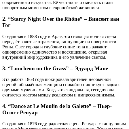
современного искусства. Её честность и смелость стали
поворотным моментом в европейской живописи.
2. “Starry Night Over the Rhône” – Винсент ван
Гог
Созданная в 1888 году в Арле, эта сияющая ночная сцена
передаёт золотые отражения, танцующие на поверхности
Роны. Свет города и глубокие синие тона выражают
одновременно одиночество и восхищение, открывая
внутренний мир художника и его увлечение светом.
3. “Luncheon on the Grass” – Эдуард Мане
Эта работа 1863 года шокировала зрителей необычной
сценой: обнажённая женщина спокойно пикникует рядом с
одетыми мужчинами. Когда-то скандальная, сегодня она
считается мостом между реализмом и импрессионизмом.
4. “Dance at Le Moulin de la Galette” – Пьер-
Огюст Ренуар
Созданная в 1876 году, радостная сцена Ренуара с танцующим
залом в Монмартре сияет светом и движением. Живые мазки,