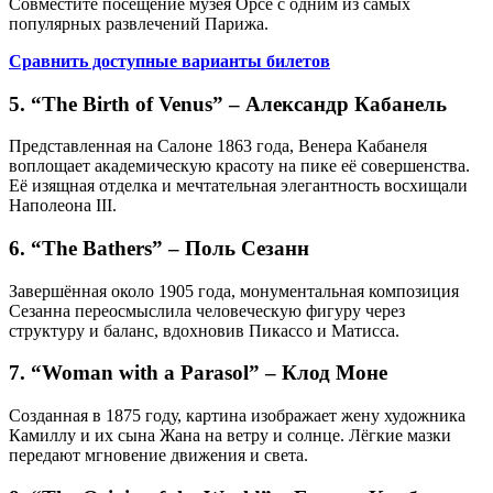
Совместите посещение музея Орсе с одним из самых
популярных развлечений Парижа.
Сравнить доступные варианты билетов
5. “The Birth of Venus” – Александр Кабанель
Представленная на Салоне 1863 года, Венера Кабанеля
воплощает академическую красоту на пике её совершенства.
Её изящная отделка и мечтательная элегантность восхищали
Наполеона III.
6. “The Bathers” – Поль Сезанн
Завершённая около 1905 года, монументальная композиция
Сезанна переосмыслила человеческую фигуру через
структуру и баланс, вдохновив Пикассо и Матисса.
7. “Woman with a Parasol” – Клод Моне
Созданная в 1875 году, картина изображает жену художника
Камиллу и их сына Жана на ветру и солнце. Лёгкие мазки
передают мгновение движения и света.