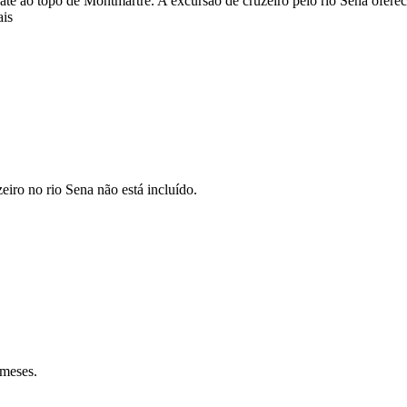
é ao topo de Montmartre. A excursão de cruzeiro pelo rio Sena oferece
ais
iro no rio Sena não está incluído.
 meses.