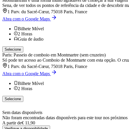
Montmartrain é uma forma muito agradável de começar a sua viagem at
Sena, de ver todos os pontos de referência da cidade e de descobrir m
1 Parv. du Sacré-Cœur, 75018 Paris, France
Abra com o Google Maps
Bilhete Móvel
2
Horas
Guia de áudio
Selecione
Paris: Passeio de comboio em Montmartre (sem cruzeiro)
Só pode ter acesso ao Comboio de Montmarte com esta opção. O cruze
1 Parv. du Sacré-Cœur, 75018 Paris, France
Abra com o Google Maps
Bilhete Móvel
2
Horas
Selecione
Sem datas disponíveis
Não foram encontradas datas disponíveis para este tour nos próximos
A partir de
€ 11,90
Verifique a disponibilidade