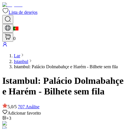
Lista de desejos
0
Lar
Istanbul
Istambul: Palácio Dolmabahçe e Harém - Bilhete sem fila
Istambul: Palácio Dolmabahçe
e Harém - Bilhete sem fila
5,0
/
5
707
Análise
Adicionar favorito
+3