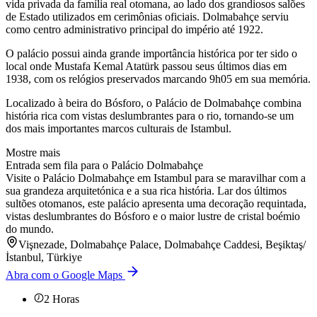
vida privada da família real otomana, ao lado dos grandiosos salões
de Estado utilizados em cerimônias oficiais. Dolmabahçe serviu
como centro administrativo principal do império até 1922.
O palácio possui ainda grande importância histórica por ter sido o
local onde Mustafa Kemal Atatürk passou seus últimos dias em
1938, com os relógios preservados marcando 9h05 em sua memória.
Localizado à beira do Bósforo, o Palácio de Dolmabahçe combina
história rica com vistas deslumbrantes para o rio, tornando-se um
dos mais importantes marcos culturais de Istambul.
Mostre mais
Entrada sem fila para o Palácio Dolmabahçe
Visite o Palácio Dolmabahçe em Istambul para se maravilhar com a
sua grandeza arquitetónica e a sua rica história. Lar dos últimos
sultões otomanos, este palácio apresenta uma decoração requintada,
vistas deslumbrantes do Bósforo e o maior lustre de cristal boémio
do mundo.
Vişnezade, Dolmabahçe Palace, Dolmabahçe Caddesi, Beşiktaş/
İstanbul, Türkiye
Abra com o Google Maps
2
Horas