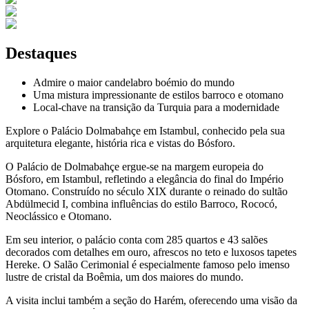
Destaques
Admire o maior candelabro boémio do mundo
Uma mistura impressionante de estilos barroco e otomano
Local-chave na transição da Turquia para a modernidade
Explore o Palácio Dolmabahçe em Istambul, conhecido pela sua
arquitetura elegante, história rica e vistas do Bósforo.
O Palácio de Dolmabahçe ergue-se na margem europeia do
Bósforo, em Istambul, refletindo a elegância do final do Império
Otomano. Construído no século XIX durante o reinado do sultão
Abdülmecid I, combina influências do estilo Barroco, Rococó,
Neoclássico e Otomano.
Em seu interior, o palácio conta com 285 quartos e 43 salões
decorados com detalhes em ouro, afrescos no teto e luxosos tapetes
Hereke. O Salão Cerimonial é especialmente famoso pelo imenso
lustre de cristal da Boêmia, um dos maiores do mundo.
A visita inclui também a seção do Harém, oferecendo uma visão da