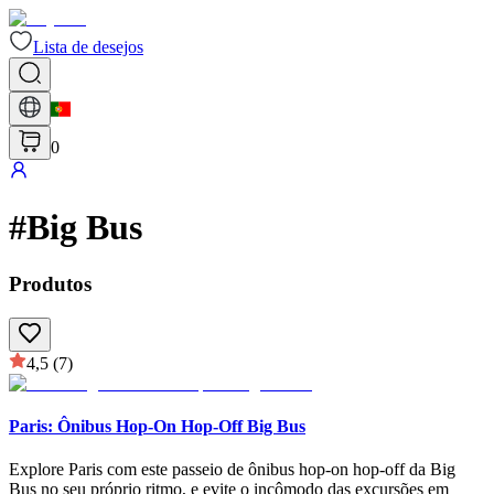
Lista de desejos
0
#
Big Bus
Produtos
4,5
(7)
Paris: Ônibus Hop-On Hop-Off Big Bus
Explore Paris com este passeio de ônibus hop-on hop-off da Big
Bus no seu próprio ritmo, e evite o incômodo das excursões em