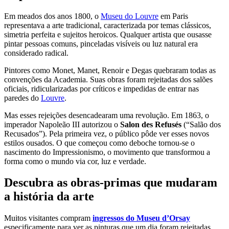
Em meados dos anos 1800, o
Museu do Louvre
em Paris
representava a arte tradicional, caracterizada por temas clássicos,
simetria perfeita e sujeitos heroicos. Qualquer artista que ousasse
pintar pessoas comuns, pinceladas visíveis ou luz natural era
considerado radical.
Pintores como Monet, Manet, Renoir e Degas quebraram todas as
convenções da Academia. Suas obras foram rejeitadas dos salões
oficiais, ridicularizadas por críticos e impedidas de entrar nas
paredes do
Louvre
.
Mas esses rejeições desencadearam uma revolução. Em 1863, o
imperador Napoleão III autorizou o
Salon des Refusés
(“Salão dos
Recusados”). Pela primeira vez, o público pôde ver esses novos
estilos ousados. O que começou como deboche tornou-se o
nascimento do Impressionismo, o movimento que transformou a
forma como o mundo via cor, luz e verdade.
Descubra as obras-primas que mudaram
a história da arte
Muitos visitantes compram
ingressos do Museu d’Orsay
especificamente para ver as pinturas que um dia foram rejeitadas