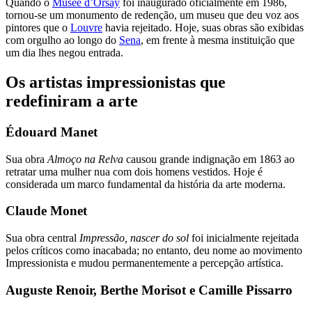
Quando o
Musée d’Orsay
foi inaugurado oficialmente em 1986,
tornou-se um monumento de redenção, um museu que deu voz aos
pintores que o
Louvre
havia rejeitado. Hoje, suas obras são exibidas
com orgulho ao longo do
Sena
, em frente à mesma instituição que
um dia lhes negou entrada.
Os artistas impressionistas que
redefiniram a arte
Édouard Manet
Sua obra
Almoço na Relva
causou grande indignação em 1863 ao
retratar uma mulher nua com dois homens vestidos. Hoje é
considerada um marco fundamental da história da arte moderna.
Claude Monet
Sua obra central
Impressão, nascer do sol
foi inicialmente rejeitada
pelos críticos como inacabada; no entanto, deu nome ao movimento
Impressionista e mudou permanentemente a percepção artística.
Auguste Renoir, Berthe Morisot e Camille Pissarro