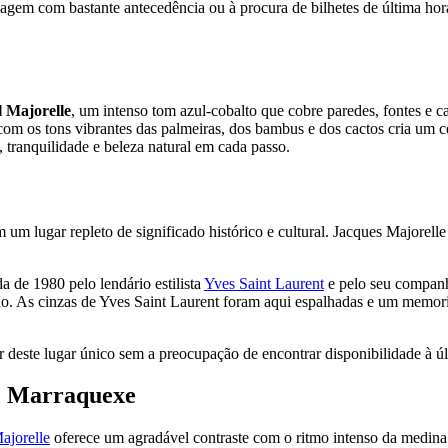
iagem com bastante antecedência ou à procura de bilhetes de última hora
 Majorelle
, um intenso tom azul-cobalto que cobre paredes, fontes e 
 com os tons vibrantes das palmeiras, dos bambus e dos cactos cria um 
, tranquilidade e beleza natural em cada passo.
m lugar repleto de significado histórico e cultural. Jacques Majorelle
 de 1980 pelo lendário estilista
Yves Saint Laurent
e pelo seu companhe
o. As cinzas de Yves Saint Laurent foram aqui espalhadas e um memori
r deste lugar único sem a preocupação de encontrar disponibilidade à úl
de Marraquexe
ajorelle
oferece um agradável contraste com o ritmo intenso da medina