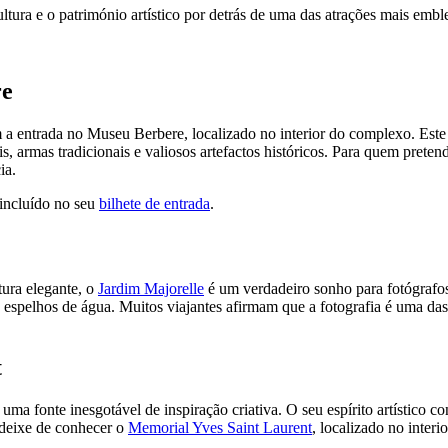
 cultura e o património artístico por detrás de uma das atrações mais em
re
a entrada no Museu Berbere, localizado no interior do complexo. Este f
teis, armas tradicionais e valiosos artefactos históricos. Para quem pret
ia.
 incluído no seu
bilhete de entrada
.
tura elegante, o
Jardim Majorelle
é um verdadeiro sonho para fotógrafos
s espelhos de água. Muitos viajantes afirmam que a fotografia é uma das p
t
 uma fonte inesgotável de inspiração criativa. O seu espírito artístico 
 deixe de conhecer o
Memorial Yves Saint Laurent
, localizado no interi