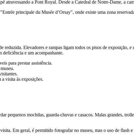
a pé atravessando a Pont Royal. Desde a Catedral de Notre-Dame, a c
"Entrée principale du Musée d’Orsay", onde existe uma zona reservada p
e reduzida. Elevadores e rampas ligam todos os pisos de exposição, e c
com deficiência e um acompanhante.
eis para prestar assistência.
o museu.
isitantes.
 a visita às exposições.
ardar pequenos mochilas, guarda-chuvas e casacos. Malas grandes, trol
sita. Em geral, é permitido fotografar no museu, mas o uso de flash e t