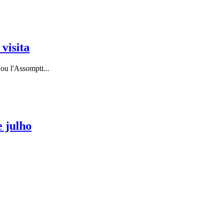
visita
 ou l'Assompti
...
e julho