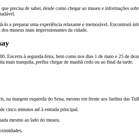
 que precisa de saber, desde como chegar ao museu e informações sobre a
radável.
dá-lo a preparar uma experiência relaxante e memorável. Encontrará infor
m dos museus mais impressionantes da cidade.
say
h00. Encerra à segunda-feira, bem como nos dias 1 de maio e 25 de dez
a mais tranquila, prefira chegar de manhã cedo ou ao final da tarde.
is, na margem esquerda do Sena, mesmo em frente aos Jardins das Tulh
de cinco minutos até à entrada principal.
ituada mesmo ao lado do museu.
roximidades.