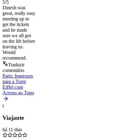
5
/5
Dinesh was
great, really easy
meeting up to
get the tickets
and he made
sure we all got
on the lifr before
leaving us.
Would
recommend.
Traduzir
comentário
Paris: Ingressos
para a Torre
Eiffel com
Acesso ao Topo
t
Viajante
há 11 dias