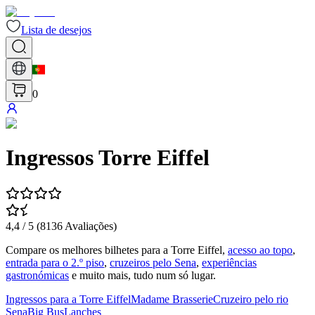
Lista de desejos
0
Ingressos Torre Eiffel
4,4
/ 5 (
8136
Avaliações
)
Compare os melhores bilhetes para a Torre Eiffel,
acesso ao topo
,
entrada para o 2.º piso
,
cruzeiros pelo Sena
,
experiências
gastronómicas
e muito mais, tudo num só lugar.
Ingressos para a Torre Eiffel
Madame Brasserie
Cruzeiro pelo rio
Sena
Big Bus
Lanches