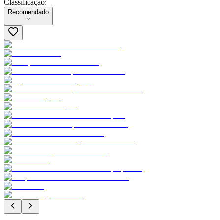
Classificação:
Classificação:
Recomendado