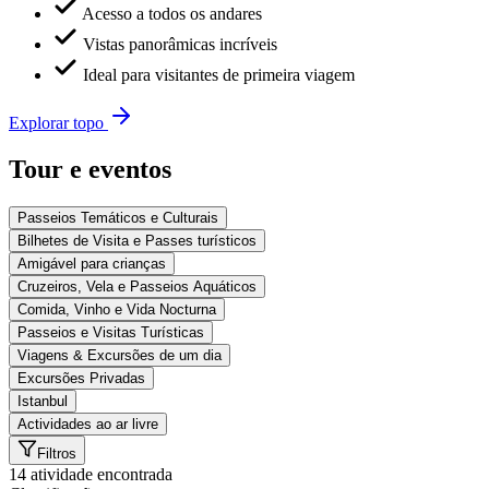
Acesso a todos os andares
Vistas panorâmicas incríveis
Ideal para visitantes de primeira viagem
Explorar topo
Tour e eventos
Passeios Temáticos e Culturais
Bilhetes de Visita e Passes turísticos
Amigável para crianças
Cruzeiros, Vela e Passeios Aquáticos
Comida, Vinho e Vida Nocturna
Passeios e Visitas Turísticas
Viagens & Excursões de um dia
Excursões Privadas
Istanbul
Actividades ao ar livre
Filtros
14 atividade encontrada