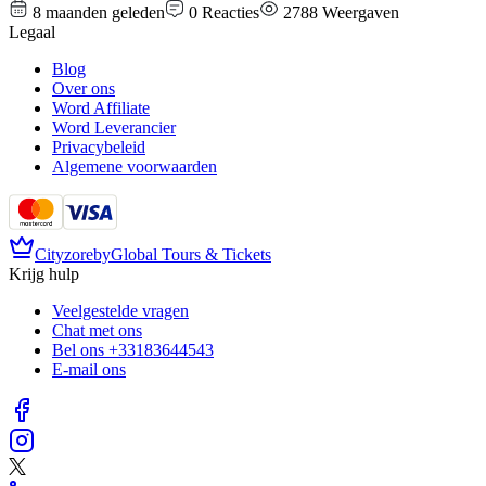
8 maanden geleden
0
Reacties
2788
Weergaven
Legaal
Blog
Over ons
Word Affiliate
Word Leverancier
Privacybeleid
Algemene voorwaarden
Cityzore
by
Global Tours & Tickets
Krijg hulp
Veelgestelde vragen
Chat met ons
Bel ons
+33183644543
E-mail ons