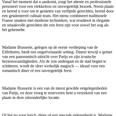
Vanaf het moment dat u aankomt, zorgt het attente en professionele
personeel voor een vlekkeloos en onvergetelijk bezoek. Neem plaats
en bereid u voor om te genieten van verfijnde gerechten, bereid door
een getalenteerd culinair team. Het menu combineert traditionele
Franse smaken met moderne technieken, wat resulteert in elegante
en smaakvolle gerechten die een feest zijn voor zowel het oog als
het gehemelte.
Madame Brasserie, gelegen op de eerste verdieping van de
Eiffeltoren, biedt een ongeëvenaarde setting. Dineer terwijl u geniet
van een panoramisch uitzicht over Parijs en zijn iconische
bezienswaardigheden. Als de zon ondergaat en de stad begint te
schitteren, wordt de sfeer werkelijk magisch — ideaal voor een
romantisch diner of een onvergetelijk feest.
Madame Brasserie is een van de meest gewilde eetgelegenheden
van Parijs, en door vroeg te reserveren bent u verzekerd van een
plaats in deze uitzonderlijke locatie.
Of het nu voor lunch, diner of een speciale gelegenheid is, Madame