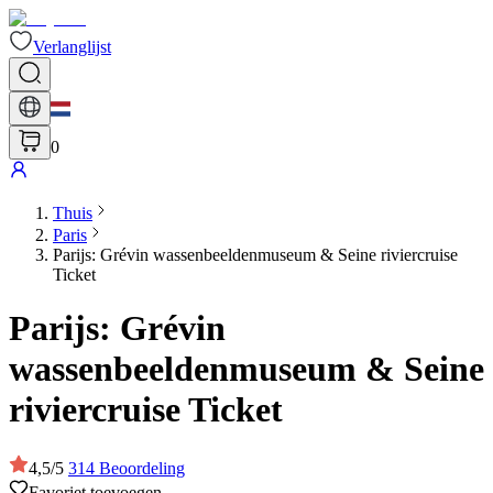
Verlanglijst
0
Thuis
Paris
Parijs: Grévin wassenbeeldenmuseum & Seine riviercruise
Ticket
Parijs: Grévin
wassenbeeldenmuseum & Seine
riviercruise Ticket
4,5
/
5
314
Beoordeling
Favoriet toevoegen