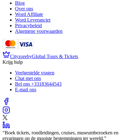
Blog
Over ons
Word Affiliate
Word Leverancier
Privacybeleid
Algemene voorwaarden
Cityzore
by
Global Tours & Tickets
Krijg hulp
Veelgestelde vragen
Chat met ons
Bel ons
+33183644543
E-mail ons
“
Boek tickets, rondleidingen, cruises, museumbezoeken en
ervaringen op de mooiste bestemmingen ter wereld.
”