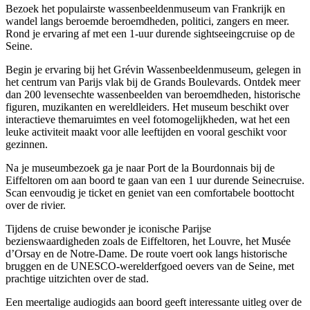
Bezoek het populairste wassenbeeldenmuseum van Frankrijk en
wandel langs beroemde beroemdheden, politici, zangers en meer.
Rond je ervaring af met een 1-uur durende sightseeingcruise op de
Seine.
Begin je ervaring bij het Grévin Wassenbeeldenmuseum, gelegen in
het centrum van Parijs vlak bij de Grands Boulevards. Ontdek meer
dan 200 levensechte wassenbeelden van beroemdheden, historische
figuren, muzikanten en wereldleiders. Het museum beschikt over
interactieve themaruimtes en veel fotomogelijkheden, wat het een
leuke activiteit maakt voor alle leeftijden en vooral geschikt voor
gezinnen.
Na je museumbezoek ga je naar Port de la Bourdonnais bij de
Eiffeltoren om aan boord te gaan van een 1 uur durende Seinecruise.
Scan eenvoudig je ticket en geniet van een comfortabele boottocht
over de rivier.
Tijdens de cruise bewonder je iconische Parijse
bezienswaardigheden zoals de Eiffeltoren, het Louvre, het Musée
d’Orsay en de Notre-Dame. De route voert ook langs historische
bruggen en de UNESCO-werelderfgoed oevers van de Seine, met
prachtige uitzichten over de stad.
Een meertalige audiogids aan boord geeft interessante uitleg over de