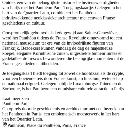
Ontdek een van de belangrijkste historische bezienswaardigheden
van Parijs met het Panthéon Paris Toegangskaartje. Gelegen in het
hart van de Quartier Latin, combineert het Panthéon
indrukwekkende neoklassieke architectuur met eeuwen Franse
geschiedenis en cultuur.
Oorspronkelijk gebouwd als kerk gewijd aan Sainte-Geneviève,
werd het Panthéon tijdens de Franse Revolutie omgevormd tot een
nationaal mausoleum ter ere van de invloedrijkste figuren van
Frankrijk. Bezoekers kunnen vandaag de dag de majestueuze
koepel, elegante Korinthische zuilen, uitgestrekte binnenruimtes en
gedetailleerde fresco’s bewonderen die belangrijke momenten uit de
Franse geschiedenis uitbeelden.
Je toegangskaart biedt toegang tot zowel de hoofdzaal als de crypte,
voor een boeiende reis door Franse kunst, architectuur, wetenschap
en nationaal erfgoed. Gelegen nabij de Luxemburgse Tuinen en de
Sorbonne, is het Panthéon een onmisbare culturele attractie in Parijs.
Laat meer zien
Pantheon Parijs
Ga op reis door de geschiedenis en architectuur met een bezoek aan
het Pantheon in Parijs, een emblematisch meesterwerk in het hart
van het Quartier Latin.
Panthéon, Place du Panthéon, Paris, France