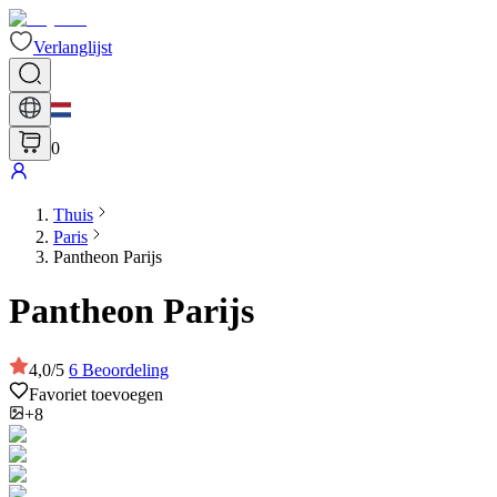
Verlanglijst
0
Thuis
Paris
Pantheon Parijs
Pantheon Parijs
4,0
/
5
6
Beoordeling
Favoriet toevoegen
+8