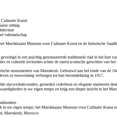
 Culinaire Kunst
anse setting
hitectuur
het vakmanschap
ot het Marokkaans Museum voor Culinaire Kunst en de historische Saa
vestigd in een prachtig gerestaureerde traditionele riad in het hart 
ies en culturele invloeden achter de meest iconische gerechten van het 
storische monumenten van Marrakesh. Gebouwd aan het einde van de 16e
 bleven ze eeuwenlang verborgen tot hun herontdekking in 1917.
lde stucwerkdecoraties, gesneden cederhout en elegante marmeren deta
ardigheden in uw eigen tempo en krijg een dieper inzicht in het Marokk
aaditombes
esh in uw eigen tempo: het Marokkaans Museum voor Culinaire Kunst e
d, Marrakesh, Morocco