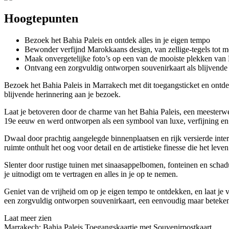
Hoogtepunten
Bezoek het Bahia Paleis en ontdek alles in je eigen tempo
Bewonder verfijnd Marokkaans design, van zellige-tegels tot 
Maak onvergetelijke foto’s op een van de mooiste plekken van
Ontvang een zorgvuldig ontworpen souvenirkaart als blijvende 
Bezoek het Bahia Paleis in Marrakech met dit toegangsticket en ontdek 
blijvende herinnering aan je bezoek.
Laat je betoveren door de charme van het Bahia Paleis, een meesterwe
19e eeuw en werd ontworpen als een symbool van luxe, verfijning en
Dwaal door prachtig aangelegde binnenplaatsen en rijk versierde inte
ruimte onthult het oog voor detail en de artistieke finesse die het lev
Slenter door rustige tuinen met sinaasappelbomen, fonteinen en schadu
je uitnodigt om te vertragen en alles in je op te nemen.
Geniet van de vrijheid om op je eigen tempo te ontdekken, en laat je 
een zorgvuldig ontworpen souvenirkaart, een eenvoudig maar beteken
Laat meer zien
Marrakech: Bahia Paleis Toegangskaartje met Souvenirpostkaart