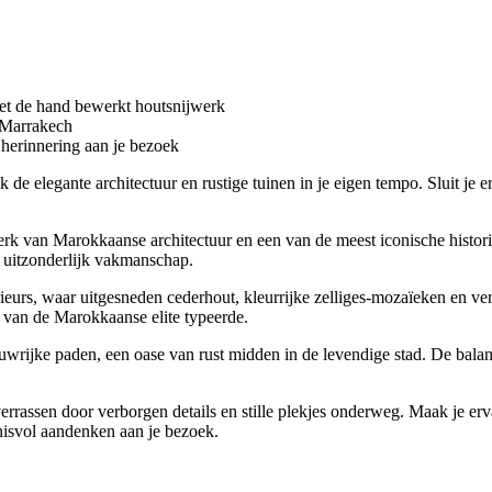
met de hand bewerkt houtsnijwerk
 Marrakech
herinnering aan je bezoek
de elegante architectuur en rustige tuinen in je eigen tempo. Sluit je e
rk van Marokkaanse architectuur en een van de meest iconische historis
 uitzonderlijk vakmanschap.
rieurs, waar uitgesneden cederhout, kleurrijke zelliges-mozaïeken en v
en van de Marokkaanse elite typeerde.
wrijke paden, een oase van rust midden in de levendige stad. De balans
verrassen door verborgen details en stille plekjes onderweg. Maak je er
isvol aandenken aan je bezoek.