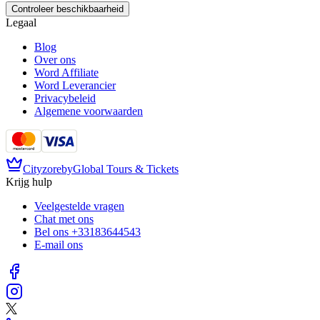
Controleer beschikbaarheid
Legaal
Blog
Over ons
Word Affiliate
Word Leverancier
Privacybeleid
Algemene voorwaarden
Cityzore
by
Global Tours & Tickets
Krijg hulp
Veelgestelde vragen
Chat met ons
Bel ons
+33183644543
E-mail ons