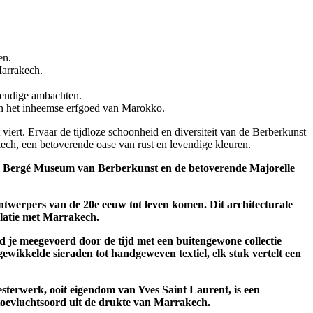
en.
Marrakech.
vendige ambachten.
an het inheemse erfgoed van Marokko.
ert. Ervaar de tijdloze schoonheid en diversiteit van de Berberkunst
kech, een betoverende oase van rust en levendige kleuren.
e Bergé Museum van Berberkunst en de betoverende Majorelle
 ontwerpers van de 20e eeuw tot leven komen.
Dit architecturale
relatie met Marrakech.
d je meegevoerd door de tijd met een buitengewone collectie
ewikkelde sieraden tot handgeweven textiel, elk stuk vertelt een
sterwerk, ooit eigendom van Yves Saint Laurent, is een
 toevluchtsoord uit de drukte van Marrakech.