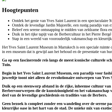
Hoogtepunten
Ontdek het genie van Yves Saint Laurent in een spectaculaire
Ontdek de levendige Jardin Majorelle, een rustig paradijs van 
Beleef een serene ontsnapping te midden van zeldzame flora en 
Duik in het rijke tapijt van de Berbercultuur in het Pierre B
Stap in een wereld van voorouderlijk vakmanschap en kleurrij
Het Yves Saint Laurent Museum in Marrakech is een speciale ruimte di
in een museum dat is gewijd aan het behoud en de presentatie van hun
Ga op een fascinerende reis langs de meest iconische culturele s
Tuin.
Begin in het Yves Saint Laurent Museum, een paradijs voor fashio
juweeltje toont niet alleen de revolutionaire ontwerpen van Yves 
Duik op een steenworp afstand in de rijke, inheemse cultuur v
Berbervoorwerpen die de kunstzinnigheid en het vakmanschap v
deel van de levendige geschiedenis en tradities van de Berbers.
Geen bezoek is compleet zonder een wandeling over de serene pa
kleurrijke oase in het hart van de stad.
De unieke mix van exotisc