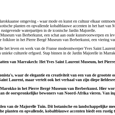
 Marokkaanse omgeving - waar mode en kunst en cultuur elkaar ontmoet
exotische planten en opvallende kobaltblauwe accenten in het hart van 
rustgevende waterpartijen in de iconische Jardin Majorelle.
ergé Museum van Berberkunst, een schat aan oude kunstvoorwerpen en le
ke folklore in het Pierre Bergé Museum van Berberkunst, een viering v
e het leven en werk van de Franse modeontwerper Yves Saint Laurent vi
 unieke culturele erfgoed. Stap binnen in de Jardin Majorelle in Marra
chatten van Marrakech:
Het Yves Saint Laurent Museum, het Pierr
nista's, waar de elegantie en creativiteit van een van de grootste
Saint Laurent, maar vertelt ook het verhaal van zijn diepe liefdes
an Marokko in het Pierre Bergé Museum van Berberkunst.
Hier wor
an de oorspronkelijke bewoners van Noord-Afrika vieren.
Van ing
den van de Majorelle Tuin.
Dit botanische en landschappelijke mee
he planten en opvallende, kobaltblauwe accenten biedt een rustig