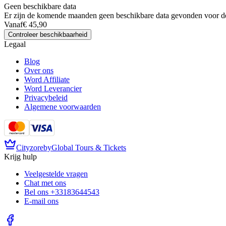
Geen beschikbare data
Er zijn de komende maanden geen beschikbare data gevonden voor de
Vanaf
€ 45,90
Controleer beschikbaarheid
Legaal
Blog
Over ons
Word Affiliate
Word Leverancier
Privacybeleid
Algemene voorwaarden
Cityzore
by
Global Tours & Tickets
Krijg hulp
Veelgestelde vragen
Chat met ons
Bel ons
+33183644543
E-mail ons