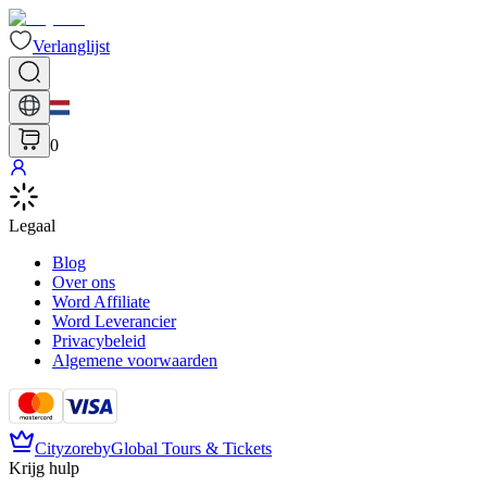
Verlanglijst
0
Legaal
Blog
Over ons
Word Affiliate
Word Leverancier
Privacybeleid
Algemene voorwaarden
Cityzore
by
Global Tours & Tickets
Krijg hulp