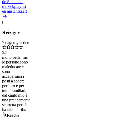
de Seine met
muziekplaylist
en ansichtkaart
t
Reiziger
7 dagen geleden
5
/5
molto bella, ma
le persone sono
maleducate e si
sono
accaparrarsi i
posti a sedere
per loro e per
tutti i familiari,
dal canto mio è
una praticamente
scorretta per chi
ha fatto la fila.
Reactie