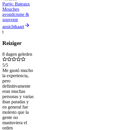
Parijs: Bateaux
Mouches
avondcruise &
souvenir
ansichtkaart
t
Reiziger
8 dagen geleden
5
/5
Me gustó mucho
la experiencia,
pero
definitivamente
eran muchas
personas y varias
iban paradas y
en general fue
molesto que la
gente no
mantuviera el
orden