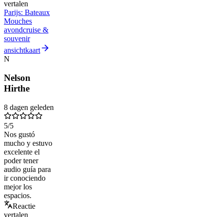
vertalen
Parijs: Bateaux
Mouches
avondcruise &
souvenir
ansichtkaart
N
Nelson
Hirthe
8 dagen geleden
5
/5
Nos gustó
mucho y estuvo
excelente el
poder tener
audio guía para
ir conociendo
mejor los
espacios.
Reactie
vertalen