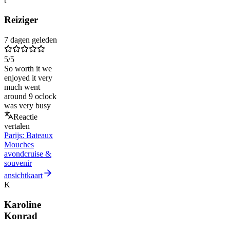
t
Reiziger
7 dagen geleden
5
/5
So worth it we
enjoyed it very
much went
around 9 oclock
was very busy
Reactie
vertalen
Parijs: Bateaux
Mouches
avondcruise &
souvenir
ansichtkaart
K
Karoline
Konrad