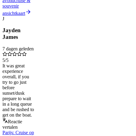
avondcruise &
souvenir
ansichtkaart
J
Jayden
James
7 dagen geleden
5
/5
It was great
experience
overall, if you
try to go just
before
sunset/dusk
prepare to wait
in a long queue
and be rushed to
get on the boat.
Reactie
vertalen
Parijs: Cruise op