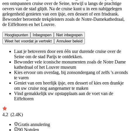
een ontspannen cruise over de Seine, terwijl u langs de prachtige
oevers van de stad glijdt. Na de cruise kunt u in een nabijgelegen
gelegenheid genieten van een ijsje, een dessert of een frisdrank.
Bewonder beroemde trekpleisters zoals de Notre-Damekathedraal,
de Eiffeltoren en het Louvre.
Hoogtepunten
Inbegrepen
Niet inbegrepen
Weet het voordat je vertrekt
Annuleer beleid
Laat je betoveren door een één uur durende cruise over de
Seine om de stad Parijs te ontdekken.
Bewonder vele iconische monumenten zoals de Notre Dame
kathedraal of het Louvre museum
Kies ervoor om overdag, bij zonsondergang of zelfs 's avonds
te varen
Geniet van een heerlijk ijsje, een dessert of kies een drankje
om uw cruise nog aangenamer te maken
Vind gemakkelijk uw opstapplaats aan de voet van de
Eiffeltoren
4,2
(2.4K)
Gratis annulering
90
Notulen