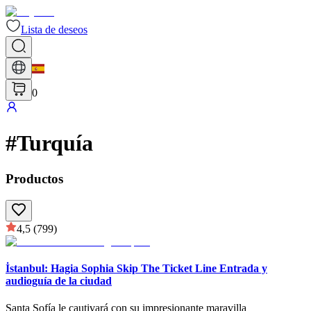
Lista de deseos
0
#
Turquía
Productos
4,5
(799)
İstanbul: Hagia Sophia Skip The Ticket Line Entrada y
audioguía de la ciudad
Santa Sofía le cautivará con su impresionante maravilla