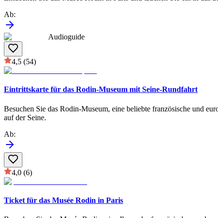
Ab
:
Audioguide
4,5
(54)
Eintrittskarte für das Rodin-Museum mit Seine-Rundfahrt
Besuchen Sie das Rodin-Museum, eine beliebte französische und euro
auf der Seine.
Ab
:
4,0
(6)
Ticket für das Musée Rodin in Paris